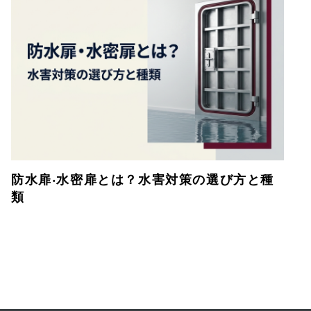
防⽔扉‧⽔密扉とは？⽔害対策の選び⽅と種
類