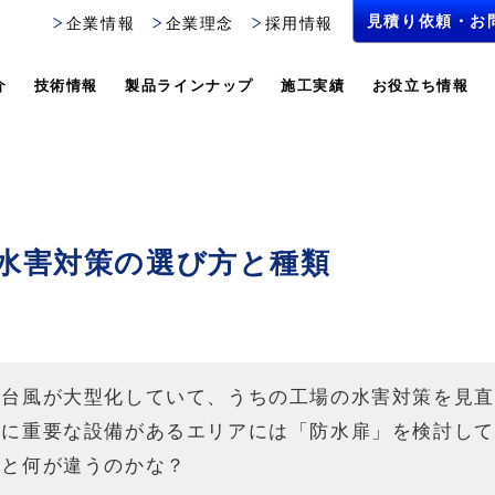
見積り依頼・お
見積り依頼・お
企業情報
企業理念
採用情報
介
技術情報
製品ラインナップ
施工実績
お役立ち情報
？⽔害対策の選び⽅と種類
や台風が大型化していて、うちの工場の水害対策を見直
特に重要な設備があるエリアには「防水扉」を検討して
扉と何が違うのかな？