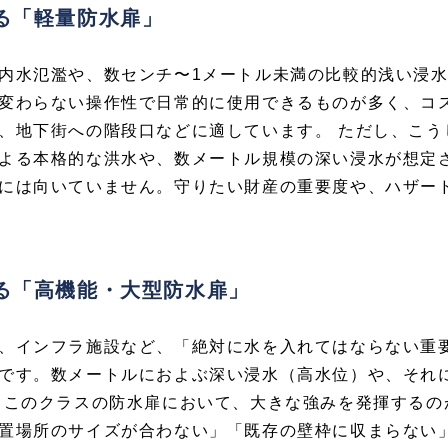
る「軽量防水扉」
内水氾濫や、数センチ〜1メートル未満の比較的浅い浸
変わらない操作性で日常的に使用できるものが多く、コ
、地下街への階段口などに適しています。 ただし、こう
よる本格的な洪水や、数メートル規模の深い浸水が想定
には向いていません。守りたい財産の重要度や、ハザー
る「高機能・大型防水扉」
、インフラ施設など、「絶対に水を入れてはならない重
です。数メートルにおよぶ深い浸水（高水位）や、それ
 このクラスの防水扉において、大きな強みを発揮するの
置場所のサイズが合わない」「既存の壁枠に収まらない