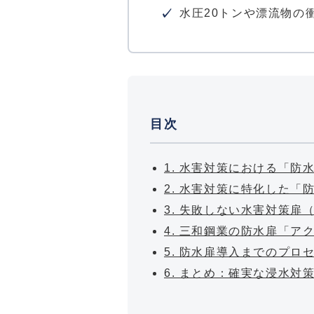
水圧20トンや漂流物の
目次
1. 水害対策における「防
2. 水害対策に特化した「
3. 失敗しない水害対策扉
4. 三和鋼業の防水扉「ア
5. 防水扉導入までのプロ
6. まとめ：確実な浸水対