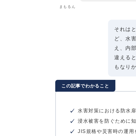
まもるん
それは
ど、水
え、内
違える
もなり
この記事でわかること
水害対策における防水
浸水被害を防ぐために
JIS規格や災害時の運