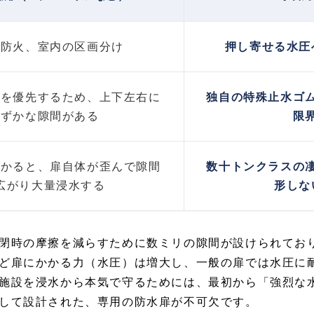
、防火、室内の区画分け
押し寄せる水圧
さを優先するため、上下左右に
独自の特殊止水ゴ
わずかな隙間がある
限
かかると、扉自体が歪んで隙間
数十トンクラスの
広がり大量浸水する
形しな
閉時の摩擦を減らすために数ミリの隙間が設けられてお
ど扉にかかる力（水圧）は増大し、一般の扉では水圧に
施設を浸水から本気で守るためには、最初から「強烈な
して設計された、専用の防水扉が不可欠です。