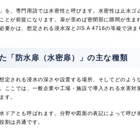
」を、専門用語では水密性と呼びます。水密性は止水ゴ
ことが前提になります。扉が歪めば密閉部に隙間が生ま
要かは、想定される浸水深とJIS A 4716の等級で決
した「防⽔扉（⽔密扉）」の主な種類
想定される浸水の深さや設置する場所、そしてどのよう
。ここでは、一般企業や工場・施設で導入される水害対
ます。
水ドアとも呼ばれます。分野や図面の表記によって呼び
役割は共通です。