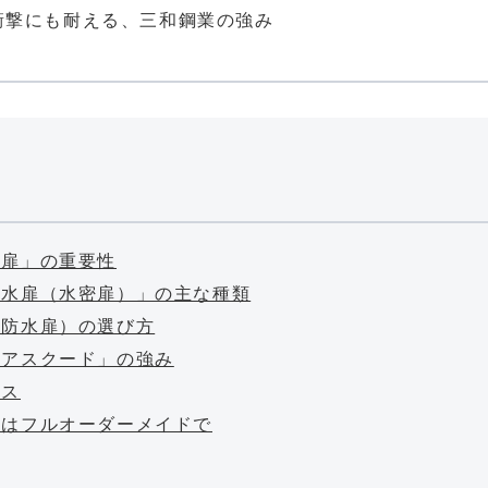
衝撃にも耐える、三和鋼業の強み
水扉」の重要性
防水扉（水密扉）」の主な種類
（防水扉）の選び方
クアスクード」の強み
セス
策はフルオーダーメイドで