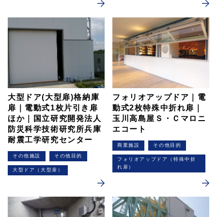
大型ドア(大型扉)格納庫
フォリオアップドア｜電
扉｜電動式1枚片引き扉
動式2枚特殊中折れ扉｜
ほか｜国立研究開発法人
玉川高島屋Ｓ・Ｃマロニ
防災科学技術研究所兵庫
エコート
耐震工学研究センター
商業施設
その他目的
その他施設
その他目的
フォリオアップドア（特殊中折
れ扉）
大型ドア（大型扉）