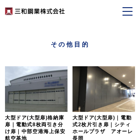
その他目的
大型ドア(大型扉)格納庫
大型ドア(大型扉)｜電動
扉｜電動式8枚両引き分
式2枚片引き扉｜シティ
け扉｜中部空港海上保安
ホールプラザ アオーレ
航空基地
長岡