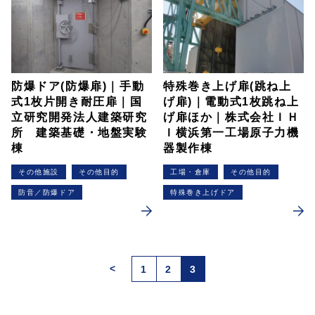
防爆ドア(防爆扉)｜手動
特殊巻き上げ扉(跳ね上
式1枚片開き耐圧扉｜国
げ扉)｜電動式1枚跳ね上
立研究開発法人建築研究
げ扉ほか｜株式会社ＩＨ
所 建築基礎・地盤実験
Ｉ横浜第一工場原子力機
棟
器製作棟
その他施設
その他目的
工場・倉庫
その他目的
防音／防爆ドア
特殊巻き上げドア
<
1
2
3