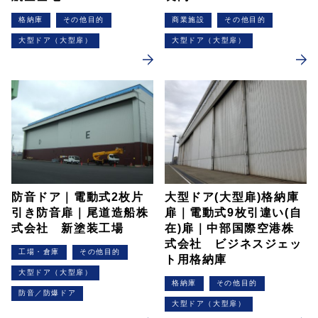
格納庫
その他目的
商業施設
その他目的
大型ドア（大型扉）
大型ドア（大型扉）
防音ドア｜電動式2枚片
大型ドア(大型扉)格納庫
引き防音扉｜尾道造船株
扉｜電動式9枚引違い(自
式会社 新塗装工場
在)扉｜中部国際空港株
式会社 ビジネスジェッ
工場・倉庫
その他目的
ト用格納庫
大型ドア（大型扉）
格納庫
その他目的
防音／防爆ドア
大型ドア（大型扉）