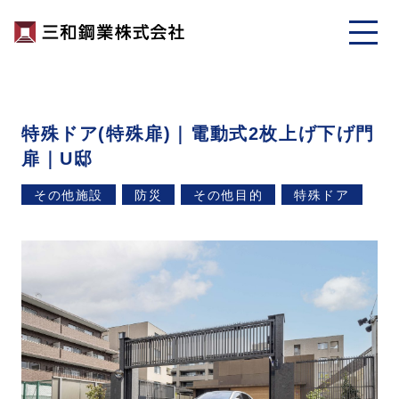
特殊ドア(特殊扉)｜電動式2枚上げ下げ門
扉｜U邸
その他施設
防災
その他目的
特殊ドア